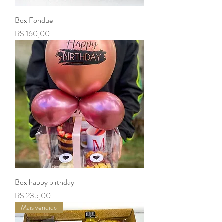
Box Fondue
Preço
R$ 160,00
Box happy birthday
Preço
R$ 235,00
Mais vendido