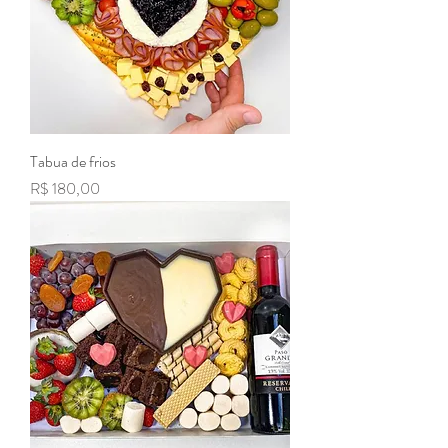
Tabua de frios
Preço
R$ 180,00